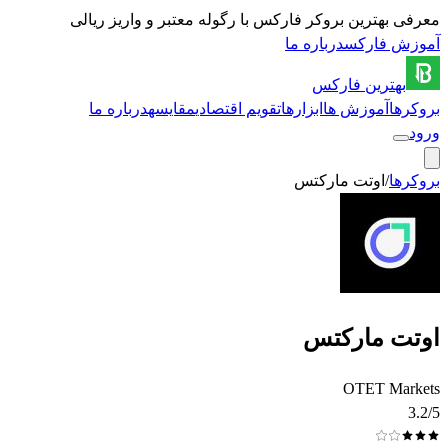
معرفی بهترین بروکر فارکس با رگوله معتبر و واریز ریالی
آموزش فارکس
درباره ما
بهترین
فارکس
بروکرها
آموزش ها
ابزارها
تقویم اقتصادی
مقایسه
درباره ما
ورود
بروکرها
/
اوتت مارکتس
اوتت مارکتس
OTET Markets
3.2
/5