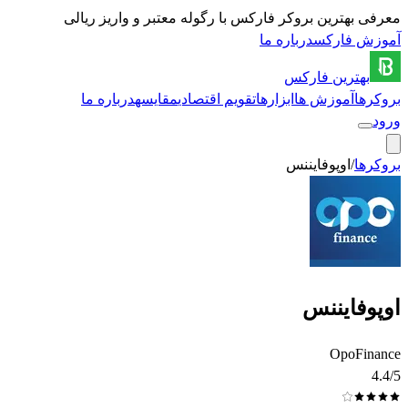
معرفی بهترین بروکر فارکس با رگوله معتبر و واریز ریالی
آموزش فارکس
درباره ما
بهترین
فارکس
بروکرها
آموزش ها
ابزارها
تقویم اقتصادی
مقایسه
درباره ما
ورود
بروکرها
/
اوپوفایننس
اوپوفایننس
OpoFinance
4.4
/5