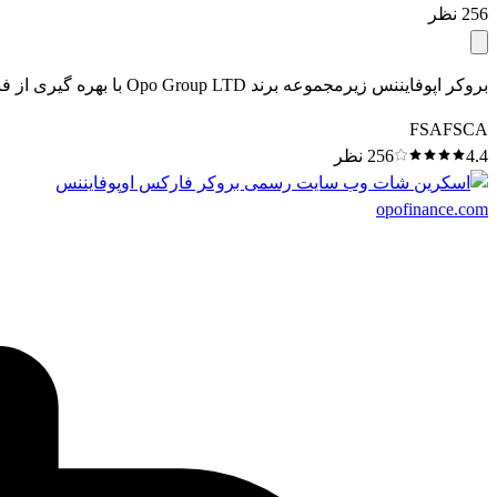
256
نظر
بروکر اپوفایننس زیرمجموعه برند Opo Group LTD با بهره گیری از فناوری های پیشرفته، پلتفرمی کارآمد و حرفه ای ایجاد کرده است.
FSA
FSCA
4.4
256
نظر
opofinance.com